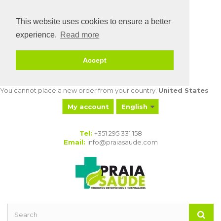
This website uses cookies to ensure a better
experience.
Read more
Accept
You cannot place a new order from your country.
United States
My account
English
My orders
My
Tel:
+351 295 331 158
merchandise
Email:
info@praiasaude.com
returns
My credit slips
My addresses
My personal
info