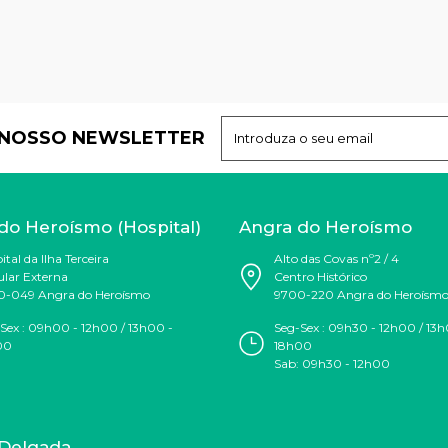
 NOSSO NEWSLETTER
do Heroísmo (Hospital)
Angra do Heroísmo
ital da Ilha Terceira
Alto das Covas nº2 / 4
ular Externa
Centro Histórico
0-049 Angra do Heroísmo
9700-220 Angra do Heroísm
Sex : 09h00 - 12h00 / 13h00 -
Seg-Sex :
09h30 - 12h00 / 13h
00
18h00
Sab:
09h30 - 12h00
Delgada