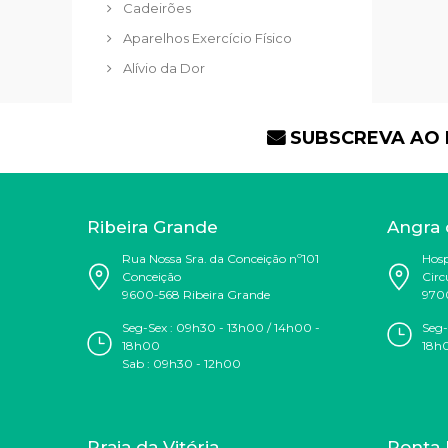
Cadeirões
Aparelhos Exercício Físico
Alívio da Dor
SUBSCREVA AO
Ribeira Grande
Angra 
Rua Nossa Sra. da Conceição nº101
Hosp
Conceição
Circ
9600-568 Ribeira Grande
970
Seg-Sex : 09h30 - 13h00 / 14h00 -
Seg-
18h00
18h
Sab : 09h30 - 12h00
Praia da Vitória
Ponta 