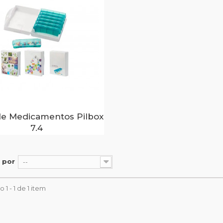
de Medicamentos Pilbox
7.4
 por
--
 1 - 1 de 1 item