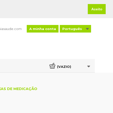
Aceito
aiasaude.com
A minha conta
Português
As minhas
encomendas
As minhas
devoluções de
mercadoria
As minhas notas de
crédito
Os meus
(VAZIO)
endereços
Os meus dados
pessoais
XAS DE MEDICAÇÃO