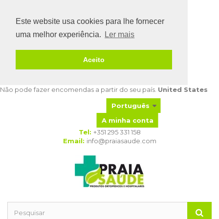
Este website usa cookies para lhe fornecer
uma melhor experiência.
Ler mais
Aceito
Não pode fazer encomendas a partir do seu país.
United States
Português
A minha conta
Tel:
+351 295 331 158
As minhas
Email:
info@praiasaude.com
encomendas
As minhas
devoluções de
mercadoria
As minhas notas de
crédito
Os meus
endereços
Os meus dados